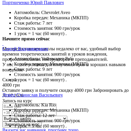
Портниченко Юрий Павлович
Автомобиль:
Chevrolet Aveo
Коробка передач:
Механика (МКПП)
Стаж работы:
7 лет
Стоимость занятия:
900 грн/урок
1 урок = 1 час (60 минут)
.
Начните прямо сейчас
Сергей Владимирович
Мы предоставляем школы недалеко от вас, удобный выбор
времени теоретических занятий и уроков вождения,
Автомобиль:
Volkswagen Polo
профессиональных инструкторов и преподавателей.
Коробка передач:
Механика (МКПП)
У нас — все условия для получения прав и хороших навыков
Стаж работы:
9 лет
вождения.
Стоимость занятия:
900 грн/урок
Скидка
1 урок = 1 час (60 минут)
.
4000 грн
Оставьте заявку и получите скидку 4000 грн
Забронировать до
Демец Станислав Васильевич
31.07.2026
Запись на курс
Автомобиль:
Kia Rio
Коробка передач:
Механика (МКПП)
Стаж работы:
12 лет
Стоимость занятия:
900 грн/урок
Записаться на курс
1 урок = 1 час (60 минут)
.
Вказати час навчання, програму тощо.