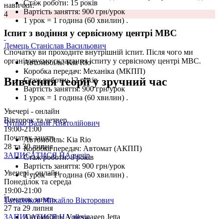
Стаж роботи:
15 років
навички.
Вартість заняття:
900 грн/урок
4
1 урок = 1 година (60 хвилин)
.
Іспит з водіння у сервісному центрі МВС
Демець Станіслав Васильович
Спочатку ви проходите внутрішній іспит. Після чого ми
організовуємо складання іспиту у сервісному центрі МВС.
Автомобіль:
Kia Rio
Коробка передач:
Механіка (МКПП)
Вивчення теорії у зручний час
Стаж роботи:
12 років
Вартість заняття:
900 грн/урок
1 урок = 1 година (60 хвилин)
.
Увечері - онлайн
Вівторок та четвер
Чупіко Вадим Анатолійович
19:00-21:00
Початок занять
Автомобіль:
Kia Rio
28 та 30 липня
Коробка передач:
Автомат (АКПП)
ЗАПИСАТИСЯ НА вечір
Стаж роботи:
8 років
Вартість заняття:
900 грн/урок
Увечері - онлайн
1 урок = 1 година (60 хвилин)
.
Понеділок та середа
19:00-21:00
Початок занять
Татарніков Михайло Вікторович
27 та 29 липня
ЗАПИСАТИСЯ НА вечір
Автомобіль:
Volkswagen Jetta