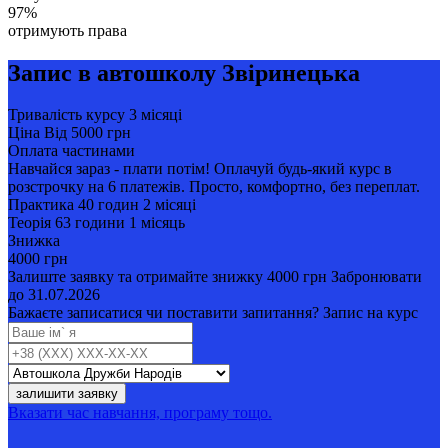
97%
отримують права
Запис в автошколу Звіринецька
Тривалість курсу
3 місяці
Ціна
Від 5000 грн
Оплата частинами
Навчайся зараз - плати потім! Оплачуй будь-який курс в
розстрочку на 6 платежів. Просто, комфортно, без переплат.
Практика
40 годин
2 місяці
Теорія
63 години
1 місяць
Знижка
4000 грн
Залиште заявку та отримайте знижку 4000 грн
Забронювати
до 31.07.2026
Бажаєте записатися чи поставити запитання?
Запис на курс
залишити заявку
Вказати час навчання, програму тощо.