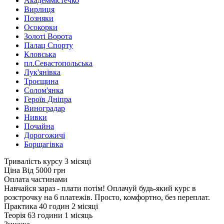
Академмістечко
Вирлиця
Позняки
Осокорки
Золоті Ворота
Палац Спорту
Кловська
пл.Севастопольська
Лук'янівка
Троєщина
Солом'янка
Героїв Дніпра
Виноградар
Нивки
Почайна
Дорогожичі
Борщагівка
Тривалість курсу
3 місяці
Ціна
Від 5000 грн
Оплата частинами
Навчайся зараз - плати потім! Оплачуй будь-який курс в
розстрочку на 6 платежів. Просто, комфортно, без переплат.
Практика
40 годин
2 місяці
Теорія
63 години
1 місяць