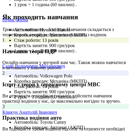
1 урок = 1 година (60 хвилин)
.
Як проходить навчання
Нічик Олена
Тривалість навчання – 3 місяця. Навчання складається з
Автомобіль:
Hyundai Elantra
теоретичних лекцій та практичних занять з водіння.
Коробка передач:
Механіка (МКПП)
1
Стаж роботи:
13 років
Вартість заняття:
900 грн/урок
Навчання теорії ПДР
1 урок = 1 година (60 хвилин)
.
Онлайн-навчання у зручний вам час. Також можна навчатися
Салій Володимир Михайлович
в автошколі у вашому районі.
2
Автомобіль:
Volkswagen Polo
Коробка передач:
Механіка (МКПП)
Іспит з теорії у сервісному центрі МВС
Стаж роботи:
14 років
Вартість заняття:
900 грн/урок
Ви отримуєте сертифікат і можете здійснити навчання
1 урок = 1 година (60 хвилин)
.
практиці водіння у нас, це максимально вигідно та зручно.
3
Крикун Анатолій Іванович
Практика водіння авто
Автомобіль:
Toyota Camry
Коробка передач:
Автомат (АКПП)
Ви підбираєте уроки водіння під себе та отримуєте необхідні