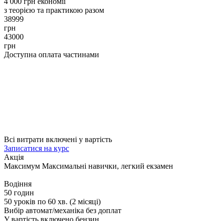
4 000 грн економії
з теорією та практикою разом
38999
грн
43000
грн
Доступна оплата частинами
Всі витрати включені у вартість
Записатися на курс
Акція
Максимум
Максимальні навички, легкий екзамен
Водіння
50 годин
50 уроків по 60 хв. (2 місяці)
Вибір автомат/механіка без доплат
У вартість включено бензин