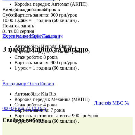
Коробка передач:
Автомат (АКПП)
Вихідного дня - онлайн
Стаж роботи:
11 років
Субота
Вартість заняття:
900 грн/урок
10:00-12:00
1 урок = 1 година (60 хвилин)
.
Початок занять
01 та 08 серпня
Портніченко Юрій Павлович
ЗАПИСАТИСЯ НА вихідні
Автомобіль:
Hyundai Elantra
З нами надійно та вигідно
Коробка передач:
Механіка (МКПП)
Стаж роботи:
8 років
Вартість заняття:
900 грн/урок
1 урок = 1 година (60 хвилин)
.
Володимир Олексійович
Автомобіль:
Kia Rio
Коробка передач:
Механіка (МКПП)
Ліцензія МВС №
Стаж роботи:
4 роки
000321 від 27.10.16 р
Вартість заняття:
7 років
Вартість тестового заняття:
900 грн/урок
Свобода вибору
1 урок = 1 година (60 хвилин)
.