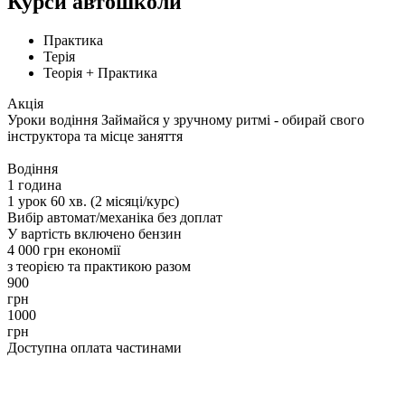
Курси автошколи
Практика
Терія
Теорія + Практика
Акція
Уроки водіння
Займайся у зручному ритмі - обирай свого
інструктора та місце заняття
Водіння
1 година
1 урок 60 хв. (2 місяці/курс)
Вибір автомат/механіка без доплат
У вартість включено бензин
4 000 грн економії
з теорією та практикою разом
900
грн
1000
грн
Доступна оплата частинами