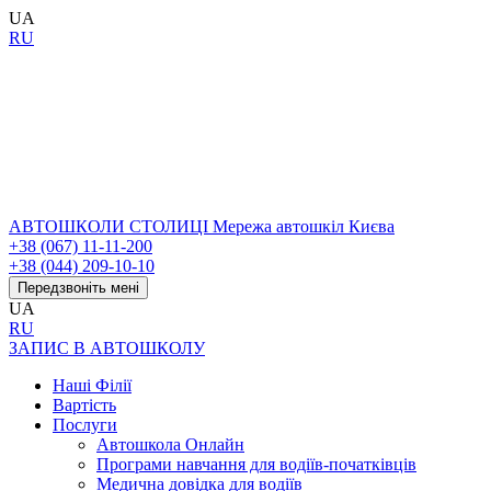
UA
RU
АВТОШКОЛИ СТОЛИЦІ
Мережа автошкіл Києва
+38 (067) 11-11-200
+38 (044) 209-10-10
Передзвоніть мені
UA
RU
ЗАПИС В АВТОШКОЛУ
Наші Філії
Вартість
Послуги
Автошкола Онлайн
Програми навчання для водіїв-початківців
Медична довідка для водіїв