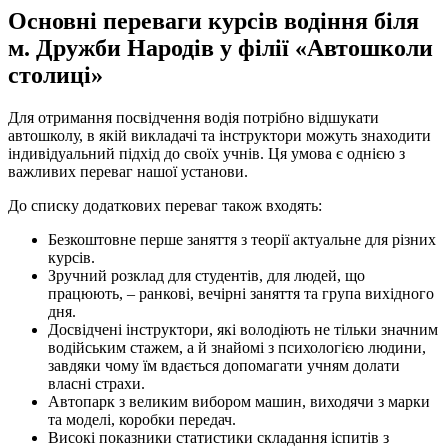
Основні переваги курсів водіння біля
м. Дружби Народів у філії «Автошколи
столиці»
Для отримання посвідчення водія потрібно відшукати
автошколу, в якій викладачі та інструктори можуть знаходити
індивідуальний підхід до своїх учнів. Ця умова є однією з
важливих переваг нашої установи.
До списку додаткових переваг також входять:
Безкоштовне перше заняття з теорії актуальне для різних
курсів.
Зручний розклад для студентів, для людей, що
працюють, – ранкові, вечірні заняття та група вихідного
дня.
Досвідчені інструктори, які володіють не тільки значним
водійським стажем, а й знайомі з психологією людини,
завдяки чому їм вдається допомагати учням долати
власні страхи.
Автопарк з великим вибором машин, виходячи з марки
та моделі, коробки передач.
Високі показники статистики складання іспитів з