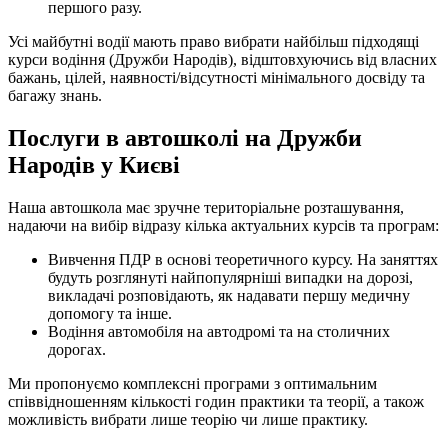
першого разу.
Усі майбутні водії мають право вибрати найбільш підходящі
курси водіння (Дружби Народів), відштовхуючись від власних
бажань, цілей, наявності/відсутності мінімального досвіду та
багажу знань.
Послуги в автошколі на Дружби
Народів у Києві
Наша автошкола має зручне територіальне розташування,
надаючи на вибір відразу кілька актуальних курсів та програм:
Вивчення ПДР в основі теоретичного курсу. На заняттях
будуть розглянуті найпопулярніші випадки на дорозі,
викладачі розповідають, як надавати першу медичну
допомогу та інше.
Водіння автомобіля на автодромі та на столичних
дорогах.
Ми пропонуємо комплексні програми з оптимальним
співвідношенням кількості годин практики та теорії, а також
можливість вибрати лише теорію чи лише практику.