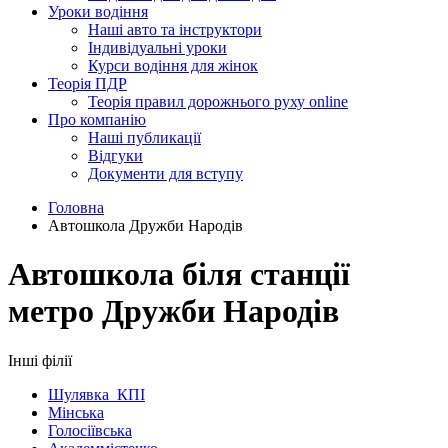
Уроки водіння
Наші авто та інструктори
Індивідуальні уроки
Курси водіння для жінок
Теорія ПДР
Теорія правил дорожнього руху online
Про компанію
Наші публикації
Відгуки
Документи для вступу
Головна
Автошкола Дружби Народів
Автошкола біля станції
метро Дружби Народів
Інші філії
Шулявка_КПІ
Мінська
Голосіївська