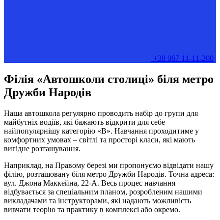
+38 067 11-11-200
Філія «Автошколи столиці» біля метро
Дружби Народів
Наша автошкола регулярно проводить набір до групи для
майбутніх водіїв, які бажають відкрити для себе
найпопулярнішу категорію «В». Навчання проходитиме у
комфортних умовах – світлі та просторі класи, які мають
вигідне розташування.
Наприклад, на Правому березі ми пропонуємо відвідати нашу
філію, розташовану біля метро Дружби Народів. Точна адреса:
вул. Джона Маккейна, 22-А. Весь процес навчання
відбувається за спеціальним планом, розробленим нашими
викладачами та інструкторами, які надають можливість
вивчати теорію та практику в комплексі або окремо.