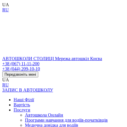
UA
RU
АВТОШКОЛИ СТОЛИЦІ
Мережа автошкіл Києва
+38 (067) 11-11-200
+38 (044) 209-10-10
Передзвоніть мені
UA
RU
ЗАПИС В АВТОШКОЛУ
Наші Філії
Вартість
Послуги
Автошкола Онлайн
Програми навчання для водіїв-початківців
Медична довідка для водіїв