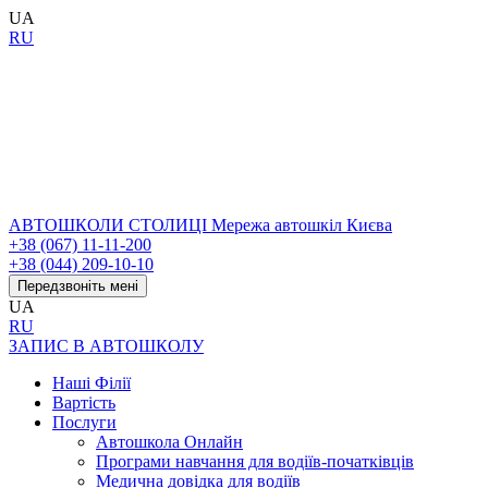
UA
RU
АВТОШКОЛИ СТОЛИЦІ
Мережа автошкіл Києва
+38 (067) 11-11-200
+38 (044) 209-10-10
Передзвоніть мені
UA
RU
ЗАПИС В АВТОШКОЛУ
Наші Філії
Вартість
Послуги
Автошкола Онлайн
Програми навчання для водіїв-початківців
Медична довідка для водіїв