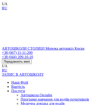
UA
RU
АВТОШКОЛИ СТОЛИЦІ
Мережа автошкіл Києва
+38 (067) 11-11-200
+38 (044) 209-10-10
Передзвоніть мені
UA
RU
ЗАПИС В АВТОШКОЛУ
Наші Філії
Вартість
Послуги
Автошкола Онлайн
Програми навчання для водіїв-початківців
Медична довідка для водіїв