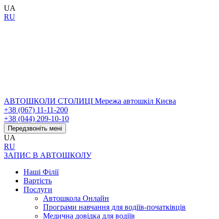
UA
RU
АВТОШКОЛИ СТОЛИЦІ
Мережа автошкіл Києва
+38 (067) 11-11-200
+38 (044) 209-10-10
Передзвоніть мені
UA
RU
ЗАПИС В АВТОШКОЛУ
Наші Філії
Вартість
Послуги
Автошкола Онлайн
Програми навчання для водіїв-початківців
Медична довідка для водіїв