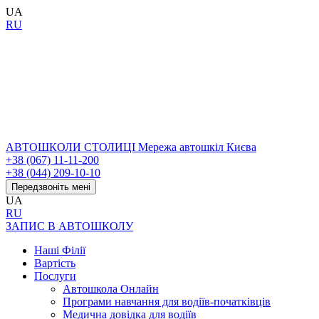
UA
RU
АВТОШКОЛИ СТОЛИЦІ
Мережа автошкіл Києва
+38 (067) 11-11-200
+38 (044) 209-10-10
Передзвоніть мені
UA
RU
ЗАПИС В АВТОШКОЛУ
Наші Філії
Вартість
Послуги
Автошкола Онлайн
Програми навчання для водіїв-початківців
Медична довідка для водіїв