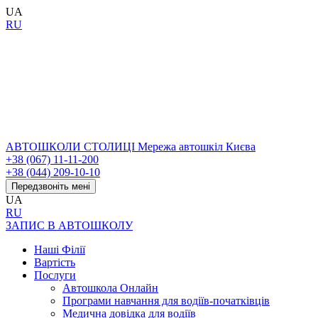
UA
RU
АВТОШКОЛИ СТОЛИЦІ
Мережа автошкіл Києва
+38 (067) 11-11-200
+38 (044) 209-10-10
Передзвоніть мені
UA
RU
ЗАПИС В АВТОШКОЛУ
Наші Філії
Вартість
Послуги
Автошкола Онлайн
Програми навчання для водіїв-початківців
Медична довідка для водіїв