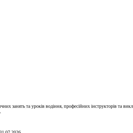
чних занять та уроків водіння, професійних інструкторів та викл
.
31.07.2026