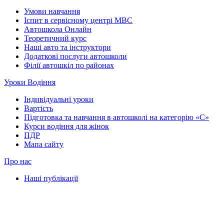
Умови навчання
Іспит в сервісному центрі МВС
Автошкола Онлайн
Теоретичний курс
Наші авто та інструктори
Додаткові послуги автошколи
Філії автошкіл по районах
Уроки Водіння
Індивідуальні уроки
Вартість
Підготовка та навчання в автошколі на категорію «C»
Курси водіння для жінок
ПДР
Мапа сайту
Про нас
Наші публікації