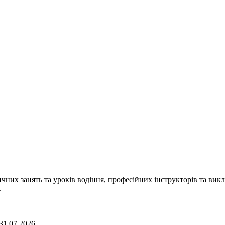
чних занять та уроків водіння, професійних інструкторів та викл
.
31.07.2026