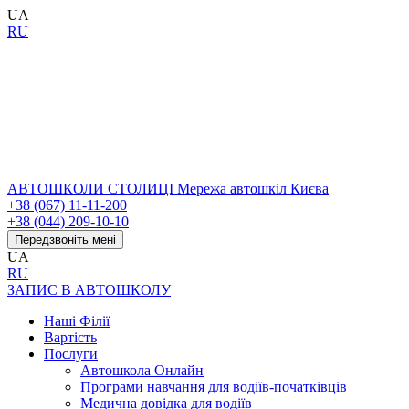
UA
RU
АВТОШКОЛИ СТОЛИЦІ
Мережа автошкіл Києва
+38 (067) 11-11-200
+38 (044) 209-10-10
Передзвоніть мені
UA
RU
ЗАПИС В АВТОШКОЛУ
Наші Філії
Вартість
Послуги
Автошкола Онлайн
Програми навчання для водіїв-початківців
Медична довідка для водіїв