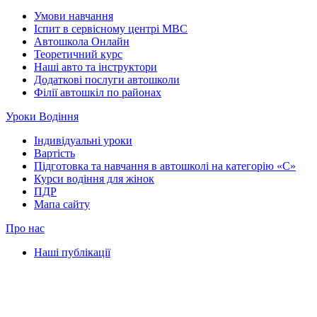
Умови навчання
Іспит в сервісному центрі МВС
Автошкола Онлайн
Теоретичний курс
Наші авто та інструктори
Додаткові послуги автошколи
Філії автошкіл по районах
Уроки Водіння
Індивідуальні уроки
Вартість
Підготовка та навчання в автошколі на категорію «C»
Курси водіння для жінок
ПДР
Мапа сайту
Про нас
Наші публікації