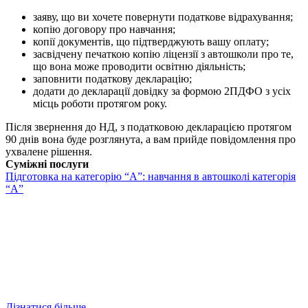
заяву, що ви хочете повернути податкове відрахування;
копію договору про навчання;
копії документів, що підтверджують вашу оплату;
засвідчену печаткою копію ліцензії з автошколи про те,
що вона може проводити освітню діяльність;
заповнити податкову декларацію;
додати до декларації довідку за формою 2ПДФО з усіх
місць роботи протягом року.
Після звернення до НД, з податковою декларацією протягом
90 днів вона буде розглянута, а вам прийде повідомлення про
ухвалене рішення.
Суміжні послуги
Підготовка на категорію “A”: навчання в автошколі категорія
“A”
Дізнатися більше