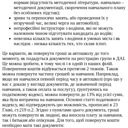
нормам (відсутність методичної літератури, навчально –
методичної документації, скорочення навчального плану
без особливих підстав);
зриви та переносячи занять, або проведення їх у
незручний час, великі черги на автомобілі);
непрофесійні інструктори з водіння, які не можуть
належним чином підготувати кандидата до водіїв;
невелика кількість занять з водіння в умовах міста і як
наслідок - низька кількість тих, хто склав іспит.
Це варіанти, як повернути гроші за автошколу до того
моменту, як подадуться документи на реєстрацію групи в ДАІ.
Це можна зробити, в тому числі і в одній із наших філій.
Повернення коштів відбувається протягом 2 тижнів. Також
можна повернути частину грошей за навчання. Наприклад,
якщо ви навчалися певний період часу в автошколі (про що у
вас є докази у вигляді документів, де зазначений період
навчання, а також оплата за послугу), ґрунтуючись на
податковому кодексі, можна повернути до 13% від усієї суми,
яка була витрачена на навчання. Основні статті податкового
кодексу, які підтверджують цю можливість, прописані в 23
Главі, ст.219 п.2. Згідно з пунктами цього документа, гроші
можуть повернути як людині, яка вносила плату за навчання,
так і батькам або опікунам. Для того, щоб повернути кошти
необхідно мати такі документи: