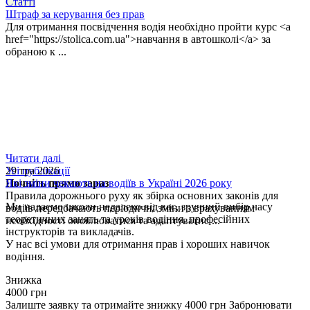
Статті
Штраф за керування без прав
Для отримання посвідчення водія необхідно пройти курс <a
href="https://stolica.com.ua">навчання в автошколі</a> за
обраною к ...
Читати далі
29 тра 2026
Усі публікації
Які зміни чекають на водіїв в Україні 2026 року
Почніть прямо зараз
Правила дорожнього руху як збірка основних законів для
Ми надаємо школи недалеко від вас, зручний вибір часу
водіїв передбачають періодичні зміни з врахуванням
теоретичних занять та уроків водіння, професійних
необхідності оновлюватися та адаптуватис ...
інструкторів та викладачів.
У нас всі умови для отримання прав і хороших навичок
водіння.
Знижка
4000 грн
Залиште заявку та отримайте знижку 4000 грн
Забронювати