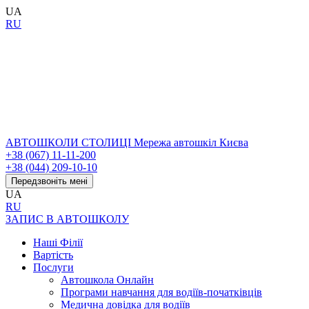
UA
RU
АВТОШКОЛИ СТОЛИЦІ
Мережа автошкіл Києва
+38 (067) 11-11-200
+38 (044) 209-10-10
Передзвоніть мені
UA
RU
ЗАПИС В АВТОШКОЛУ
Наші Філії
Вартість
Послуги
Автошкола Онлайн
Програми навчання для водіїв-початківців
Медична довідка для водіїв