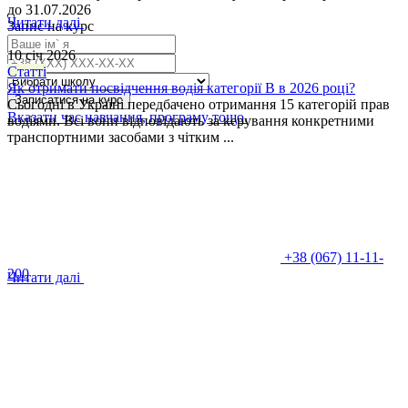
до 31.07.2026
Читати далі
Запис на курс
10 січ 2026
Статті
Як отримати посвідчення водія категорії В в 2026 році?
Записатися на курс
Сьогодні в Україні передбачено отримання 15 категорій прав
Вказати час навчання, програму тощо.
водіями. Всі вони відповідають за керування конкретними
транспортними засобами з чітким ...
+38 (067) 11-11-
200
Читати далі