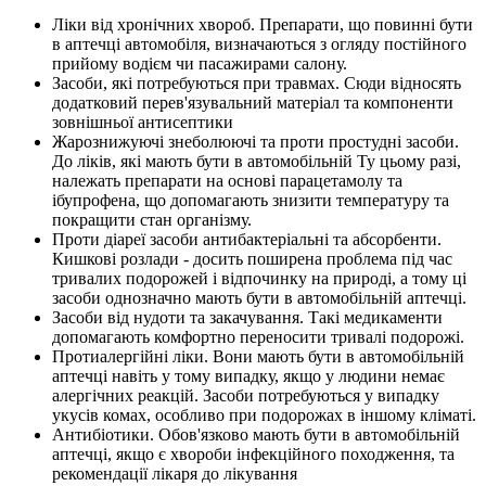
Ліки від хронічних хвороб. Препарати, що повинні бути
в аптечці автомобіля, визначаються з огляду постійного
прийому водієм чи пасажирами салону.
Засоби, які потребуються при травмах. Сюди відносять
додатковий перев'язувальний матеріал та компоненти
зовнішньої антисептики
Жарознижуючі знеболюючі та проти простудні засоби.
До ліків, які мають бути в автомобільній Ту цьому разі,
належать препарати на основі парацетамолу та
ібупрофена, що допомагають знизити температуру та
покращити стан організму.
Проти діареї засоби антибактеріальні та абсорбенти.
Кишкові розлади - досить поширена проблема під час
тривалих подорожей і відпочинку на природі, а тому ці
засоби однозначно мають бути в автомобільній аптечці.
Засоби від нудоти та закачування. Такі медикаменти
допомагають комфортно переносити тривалі подорожі.
Протиалергійні ліки. Вони мають бути в автомобільній
аптечці навіть у тому випадку, якщо у людини немає
алергічних реакцій. Засоби потребуються у випадку
укусів комах, особливо при подорожах в іншому кліматі.
Антибіотики. Обов'язково мають бути в автомобільній
аптечці, якщо є хвороби інфекційного походження, та
рекомендації лікаря до лікування