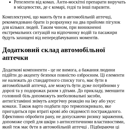
Репеленти від комах. Анти-москітні препарати виручать
в місцевостях, де є комарі, ґедзі та інші паразити.
Комплектуючі, що мають бути в автомобільній аптечці,
рекомендовано брати із розрахунку на два прийоми пігулок
для кількох людей. Таким чином, при виникненні
екстремальних ситуацій на відпочинку водій та пасажири
будуть захищені від непередбачуваних моментів.
Додатковий склад автомобільної
аптечки
Додаткові компоненти - це не вимога, а бажання людини
підійти до акценту безпеки повністю озброєним. Ці елементи
не належать до стандартного списку того, має бути в
автомобільній аптечці, але можуть бути дуже потрібними у
дорозі та у подорожах разом з дітьми. До прикладу, зменшити
головний біль допоможуть знеболювальні засоби,
антигістамінні знімуть алергічну реакцію на їжу або укус
комахи. Також варто подбати про термопокривало, яке
пригодиться при втраті крові або свідомості постраждалого.
Ефективно обробити рану, не допускаючи ризику зараження,
допоможе спрей для шкіри з антисептичними властивостями,
який теж має бути в автомобільній аптечці . Підбираючи ці