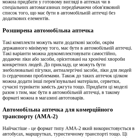
можна придбати у готовому вигляді в аптеках чи в
спеціальних автомагазинах передбачаючи обов'язковий
список того, що має бути в автомобільній аптечці без
додаткових елементів.
Розширена автомобільна аптечка
Такі комплекти можуть мати додаткові засоби, окрім
державного мінімуму того, має бути в автомобільній аптечці.
Такі варіанти можна доукомплектовувати самостійно,
додаючи ліки або засоби, орієнтовані на хронічні хвороби
конкретних людей. До прикладу, це можуть бути
знеболювальні пігулки, антиалергічні засоби, ліки для людей
із сердечними проблемами. Також до таких аптечок цілком
можна додати інші перев'язувальні матеріали, серветки,
сучасні турнікети замість джгута тощо. Придбати ці моделі
разом з тим, має бути в автомобільній аптечці, в такому
форматі можна в магазині автотоварів.
Автомобільна аптечка для комерційного
транспорту (АМА-2)
Найчастіше - це формат типу АМА-2 який використовується в
автобусах, маршрутках, туристичному транспорті тощо. Ці