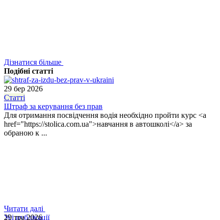
Дізнатися більше
Подібні статті
29 бер 2026
Статті
Штраф за керування без прав
Для отримання посвідчення водія необхідно пройти курс <a
href="https://stolica.com.ua">навчання в автошколі</a> за
обраною к ...
Читати далі
29 тра 2026
Усі публікації