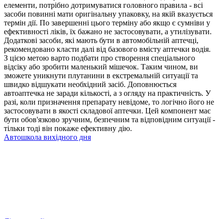
елементи, потрібно дотримуватися головного правила - всі
засоби повинні мати оригінальну упаковку, на якій вказується
термін дії. По завершенні цього терміну або якщо є сумніви у
ефективності ліків, їх бажано не застосовувати, а утилізувати.
Додаткові засоби, які мають бути в автомобільній аптечці,
рекомендовано класти далі від базового вмісту аптечки водія.
З цією метою варто подбати про створення спеціального
відсіку або зробити маленький мішечок. Таким чином, ви
зможете уникнути плутанини в екстремальній ситуації та
швидко відшукати необхідний засіб. Доповнюється
автоаптечка не заради кількості, а з огляду на практичність. У
разі, коли призначення препарату невідоме, то логічно його не
застосовувати в якості складової аптечки. Цей компонент має
бути обов'язково зручним, безпечним та відповідним ситуації -
тільки тоді він покаже ефективну дію.
Автошкола вихідного дня