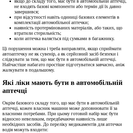
якщо до складу того, має бути в автомобільній аптечці,
не входять базові компоненти або термін дії їх давно
завершився;
при відсутності навіть одиниці базових елементів в
комплектації автомобільної аптечки;
наявність протермінованих матеріалів, або таких, що
втратили стерильність;
коли аптечка валяється під сумками в багажнику.
Ці порушення можна і треба виправляти, якщо сприймати
автоаптечку не як сувенір, а як серйозний засіб безпеки і
слідкувати за тим, що має бути в автомобільній аптечці.
Найчастіше набагато простіше підготуватися завчасно, аніж
жалкувати в подальшому.
Які ліки мають бути в автомобільній
аптечці
Окрім базового складу того, що має бути в автомобільній
аптечці, кожен власник машини може доповнювати її за
власними потребами. При цьому готовий набір має бути
відносно невеликим, передбачаючи наявність лише
необхідних засобів. До переліку медикаментів для аптечки
водія можуть входити: