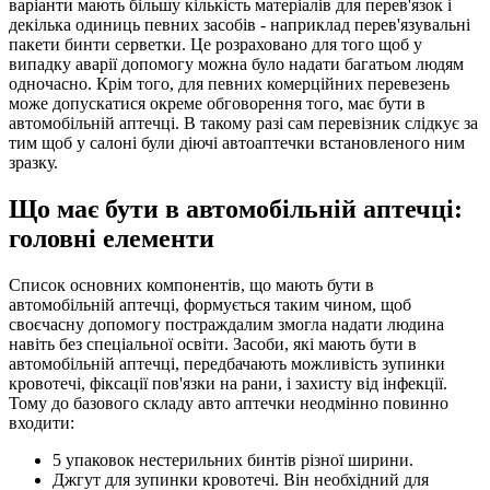
варіанти мають більшу кількість матеріалів для перев'язок і
декілька одиниць певних засобів - наприклад перев'язувальні
пакети бинти серветки. Це розраховано для того щоб у
випадку аварії допомогу можна було надати багатьом людям
одночасно. Крім того, для певних комерційних перевезень
може допускатися окреме обговорення того, має бути в
автомобільній аптечці. В такому разі сам перевізник слідкує за
тим щоб у салоні були діючі автоаптечки встановленого ним
зразку.
Що має бути в автомобільній аптечці:
головні елементи
Список основних компонентів, що мають бути в
автомобільній аптечці, формується таким чином, щоб
своєчасну допомогу постраждалим змогла надати людина
навіть без спеціальної освіти. Засоби, які мають бути в
автомобільній аптечці, передбачають можливість зупинки
кровотечі, фіксації пов'язки на рани, і захисту від інфекції.
Тому до базового складу авто аптечки неодмінно повинно
входити:
5 упаковок нестерильних бинтів різної ширини.
Джгут для зупинки кровотечі. Він необхідний для