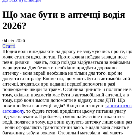
Що має бути в аптечці водія
2026?
04 січ 2026
Статті
Щодня водії виїжджають на дорогу не задумуючись про те, що
може статися щось не так. Проте кожна поїздка завжди несе
певні ризики – навіть, якщо поїздка відбувається за знайомим
маршрутом. Для безпеки необхідно придбати дорожню
аптечку - вона вкрай необхідна не тільки для того, щоб не
допустити штрафу. Елементи, що мають бути в автомобільній
аптечці, згодяться при наданні першої допомоги в разі
пошкоджень шкіри та травм. Особлива цінність її полягає не в
тому, скільки предметів має бути в автомобільній аптечці, а в
тому, щоб вони змогли допомогти в відразу після ДТП. Що
повинно бути в аптечці водія? Якщо ви плануєте
записатися в
автошколу
, то будьте готові приділити цьому питання увагу
під час навчання. Проблема, з якою найчастіше стикаються
водії, полягає в тому, що вони купують аптечку лише один раз
- коли оформляють транспортний засіб. Надалі вона лежить в
багажнику, забута роками. Стерильні матеріали, які мають