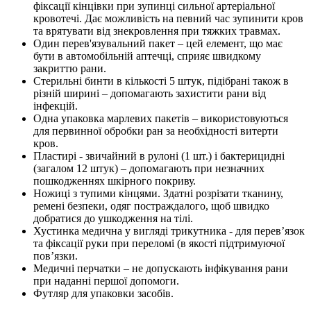
фіксації кінцівки при зупинці сильної артеріальної
кровотечі. Дає можливість на певний час зупинити кров
та врятувати від знекровлення при тяжких травмах.
Один перев'язувальний пакет – цей елемент, що має
бути в автомобільній аптечці, сприяє швидкому
закриттю рани.
Стерильні бинти в кількості 5 штук, підібрані також в
різній ширині – допомагають захистити рани від
інфекцій.
Одна упаковка марлевих пакетів – використовуються
для первинної обробки ран за необхідності витерти
кров.
Пластирі - звичайний в рулоні (1 шт.) і бактерицидні
(загалом 12 штук) – допомагають при незначних
пошкодженнях шкірного покриву.
Ножиці з тупими кінцями. Здатні розрізати тканину,
ремені безпеки, одяг постраждалого, щоб швидко
добратися до ушкодження на тілі.
Хустинка медична у вигляді трикутника - для перев’язок
та фіксації руки при переломі (в якості підтримуючої
пов’язки.
Медичні перчатки – не допускають інфікування рани
при наданні першої допомоги.
Футляр для упаковки засобів.