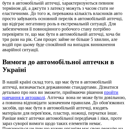
бути в автомобільній аптечці, характеризуються певним
терміном дії, а джгути з латексу можуть з часом стати не
еластичними. До того ж, переважна кількість власників авто
просто забувають основний перелік в автомобільній аптечці,
що відіграє негативну роль в екстремальній ситуації. Для
забезпечення її повноцінного робочого стану потрібно
перевіряти те, що має бути в автомобільній аптечці, хоча би
три рази на рік. Сам процес займе не більше 5 хвилин, але
водій при цьому буде спокійний на випадок виникнення
аварійної ситуації.
Вимоги до автомобільної аптечки в
Україні
В нашій країні склад того, що має бути в автомобільній
аптечці, визначається державними стандартами. Дізнатися
детально про них ви зможете, приймаючи рішення
пройти
навчання в автошколі
. Аптечка вона не може бути довільною,
а повинна відповідати зазначеним правилам. До обов'язкових
засобів, що має бути в автомобільній аптечці, входять
матеріали для перев'язок, пластир, ножиці, перчатки інше.
Раніше вміст аптечки автомобільної передбачав і ліки, проте
зараз суворої вимоги щодо таких елементів немає.
Пояснюється це тим що кожен організм має свою реакцію на