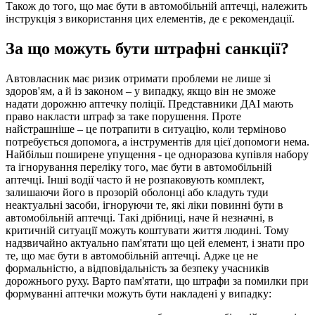
Також до того, що має бути в автомобільній аптечці, належить
інструкція з використання цих елементів, де є рекомендації.
За що можуть бути штрафні санкції?
Автовласник має ризик отримати проблеми не лише зі
здоров'ям, а й із законом – у випадку, якщо він не зможе
надати дорожню аптечку поліції. Представники ДАІ мають
право накласти штраф за таке порушення. Проте
найстрашніше – це потрапити в ситуацію, коли терміново
потребується допомога, а інструментів для цієї допомоги нема.
Найбільш поширене упущення - це одноразова купівля набору
та ігнорування переліку того, має бути в автомобільній
аптечці. Інші водії часто й не розпаковують комплект,
залишаючи його в прозорій оболонці або кладуть туди
неактуальні засоби, ігноруючи те, які ліки повинні бути в
автомобільній аптечці. Такі дрібниці, наче й незначні, в
критичній ситуації можуть коштувати життя людині. Тому
надзвичайно актуально пам'ятати що цей елемент, і знати про
те, що має бути в автомобільній аптечці. Адже це не
формальністю, а відповідальність за безпеку учасників
дорожнього руху. Варто пам'ятати, що штрафи за помилки при
формуванні аптечки можуть бути накладені у випадку: