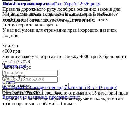
Які зміни чекають на водіїв в Україні 2026 року
Почніть прямо зараз
Правила дорожнього руху як збірка основних законів для
Ми надаємо школи недалеко від вас, зручний вибір часу
водіїв передбачають періодичні зміни з врахуванням
теоретичних занять та уроків водіння, професійних
необхідності оновлюватися та адаптуватис ...
інструкторів та викладачів.
У нас всі умови для отримання прав і хороших навичок
водіння.
Знижка
4000 грн
Залиште заявку та отримайте знижку 4000 грн
Забронювати
до 31.07.2026
Читати далі
Запис на курс
10 січ 2026
Статті
Як отримати посвідчення водія категорії В в 2026 році?
Записатися на курс
Сьогодні в Україні передбачено отримання 15 категорій прав
Вказати час навчання, програму тощо.
водіями. Всі вони відповідають за керування конкретними
транспортними засобами з чітким ...