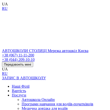
UA
RU
АВТОШКОЛИ СТОЛИЦІ
Мережа автошкіл Києва
+38 (067) 11-11-200
+38 (044) 209-10-10
Передзвоніть мені
UA
RU
ЗАПИС В АВТОШКОЛУ
Наші Філії
Вартість
Послуги
Автошкола Онлайн
Програми навчання для водіїв-початківців
Медична довідка для водіїв