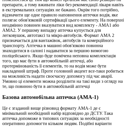
препарати, а тому вживати ліки без рекомендації лікаря навіть
в екстремальних ситуаціях не бажано. Окрім того потрібно,
відзначити ще одне правило наповнення аптечки водія, яке
полягає обов'язковій сертифікації цього елементу. На поверхні
неодмінно повинен вказуватися вид комплекту - АМА1 або
АМА2. У першому випадку аптечка купується для
легковушок, автотаксі та мікро-автобусів. Формат АМА 2
призначається для вантажівок, автобусів та комерційного
транспорту. Аптечка в машині обов'язково повинна
знаходитися в салоні і надаватися за першою вимогою
поліцейського. Якщо буде помічена неповна комплектація
того, що має бути в автомобільній аптечці, або
протермінованість її елементів, то на водія може бути
накладений штраф. Проте головний акцент все-таки робиться
на можливість надати своєчасну допомогу під час аварії.
Умовно ці елементи можна розділити на такі види з огляду на
те, що повинно бути в автомобільній аптечці
Базова автомобільна аптечка (АМА-1)
Це є згаданий вище різновид формату АМА-1 де є
мінімальний необхідний набір відповідно до ДСТУ. Така
аптечка допоможе в типових ситуаціях за необхідності
оперативно допомогти кільком людям. Подібні варіанти